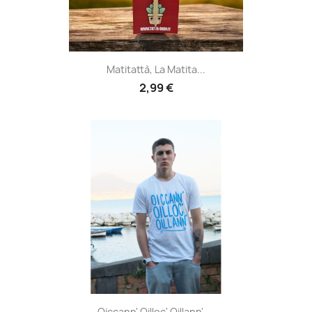
Matitattà, La Matita...
2,99 €
Oiccann' Oilloc' Oillann',...