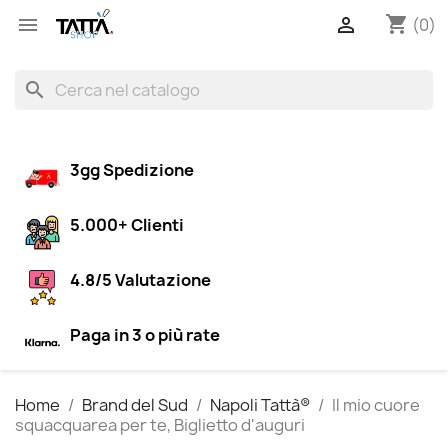
shopping_cart


(0)
search
3gg Spedizione
5.000+ Clienti
4.8/5 Valutazione
Paga in 3 o più rate
Home
Brand del Sud
Napoli Tattà®
Il mio cuore
squacquarea per te, Biglietto d'auguri