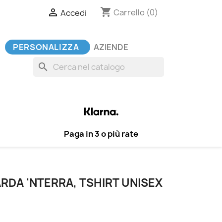
shopping_cart

Carrello
(0)
Accedi
PERSONALIZZA
AZIENDE
search
Paga in 3 o più rate
ARDA 'NTERRA, TSHIRT UNISEX