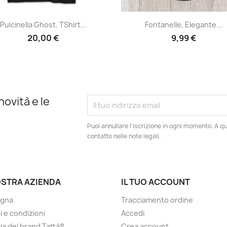
Anteprima
Anteprima


Pulcinella Ghost, TShirt...
Fontanelle, Elegante...
20,00 €
9,99 €
novità e le
Puoi annullare l'iscrizione in ogni momento. A qu
contatto nelle note legali.
OSTRA AZIENDA
IL TUO ACCOUNT
gna
Tracciamento ordine
i e condizioni
Accedi
ria del brand Tattà®
Crea account