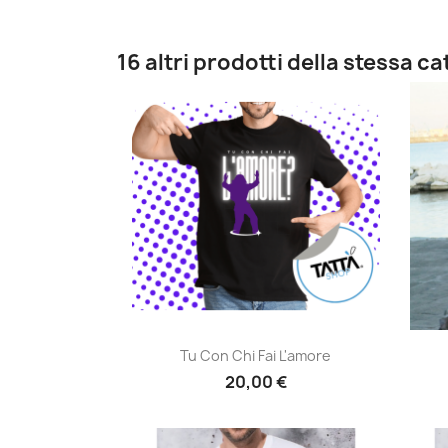
16 altri prodotti della stessa c
Anteprima

Tu Con Chi Fai L'amore
20,00 €