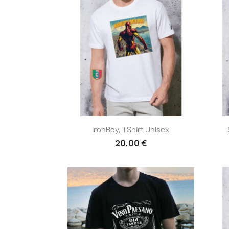
Anteprima

IronBoy, TShirt Unisex
20,00 €