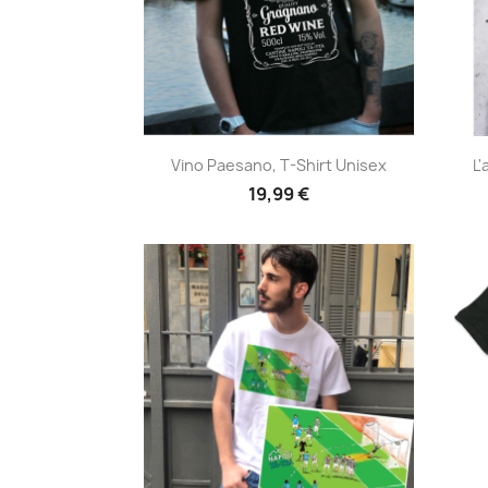
Anteprima

Vino Paesano, T-Shirt Unisex
L'
19,99 €