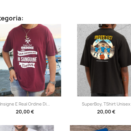
ategoria:
Anteprima
Anteprima


Insigne E Real Ordine Di...
SuperBoy, TShirt Unisex
20,00 €
20,00 €