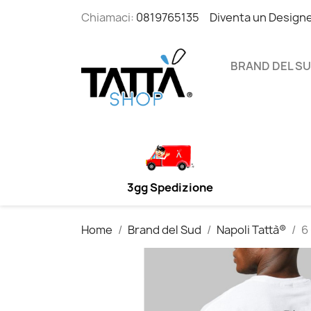
Chiamaci:
0819765135
Diventa un Design
BRAND DEL S
3gg Spedizione
Home
Brand del Sud
Napoli Tattà®
6