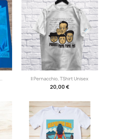
Anteprima

..
Il Pernacchio, TShirt Unisex
20,00 €