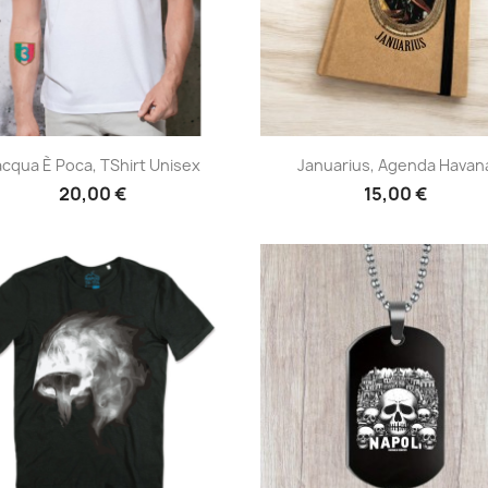
Anteprima
Anteprima


acqua È Poca, TShirt Unisex
Januarius, Agenda Havan
20,00 €
15,00 €