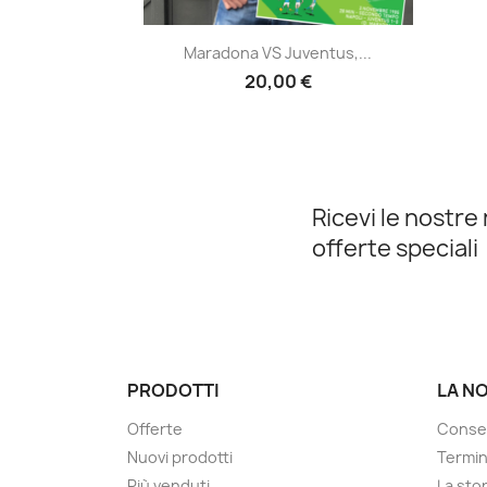
Anteprima

Maradona VS Juventus,...
20,00 €
Ricevi le nostre 
offerte speciali
PRODOTTI
LA N
Offerte
Conse
Nuovi prodotti
Termin
Più venduti
La sto