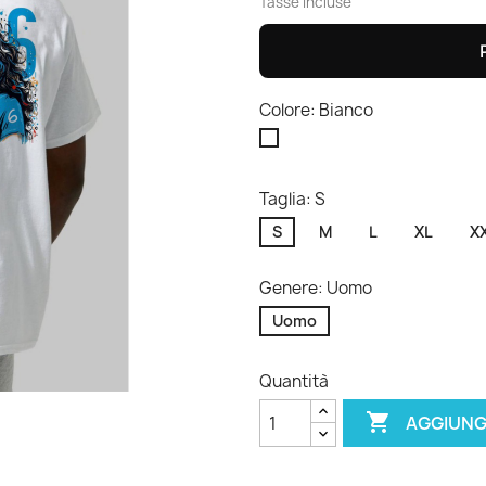
Tasse incluse
Colore: Bianco
Bianco
Taglia: S
S
M
L
XL
X
Genere: Uomo
Uomo
Quantità

AGGIUNG