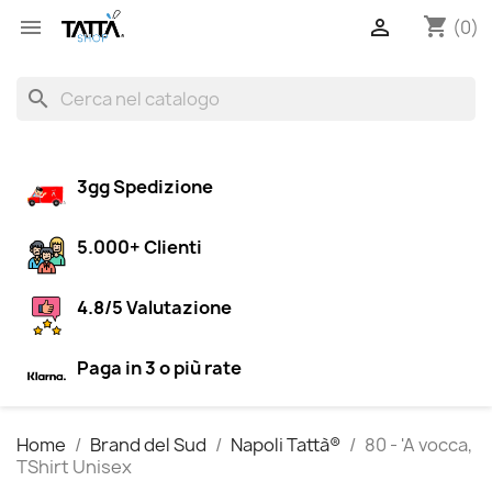
shopping_cart


(0)
search
3gg Spedizione
5.000+ Clienti
4.8/5 Valutazione
Paga in 3 o più rate
Home
Brand del Sud
Napoli Tattà®
80 - 'A vocca,
TShirt Unisex