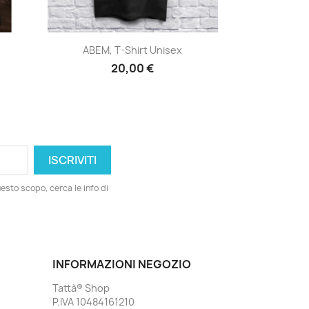
Anteprima

ABEM, T-Shirt Unisex
20,00 €
esto scopo, cerca le info di
INFORMAZIONI NEGOZIO
Tattà® Shop
P.IVA 10484161210