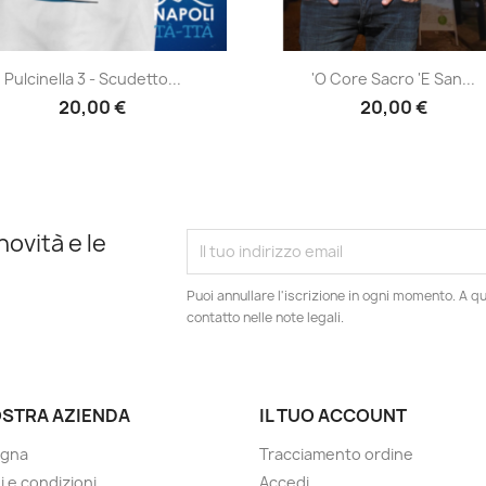
Anteprima
Anteprima


Pulcinella 3 - Scudetto...
'O Core Sacro 'e San...
20,00 €
20,00 €
novità e le
Puoi annullare l'iscrizione in ogni momento. A qu
contatto nelle note legali.
OSTRA AZIENDA
IL TUO ACCOUNT
gna
Tracciamento ordine
i e condizioni
Accedi