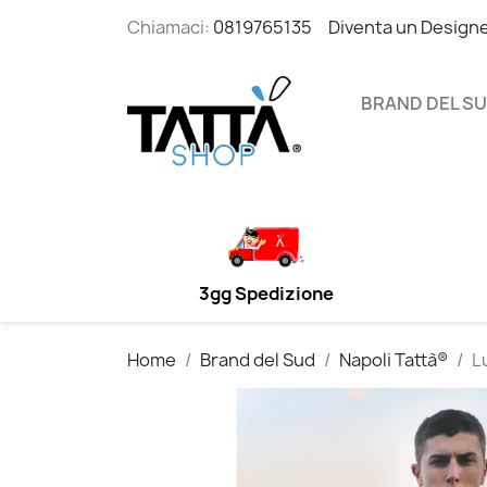
Chiamaci:
0819765135
Diventa un Design
BRAND DEL S
3gg Spedizione
Home
Brand del Sud
Napoli Tattà®
L