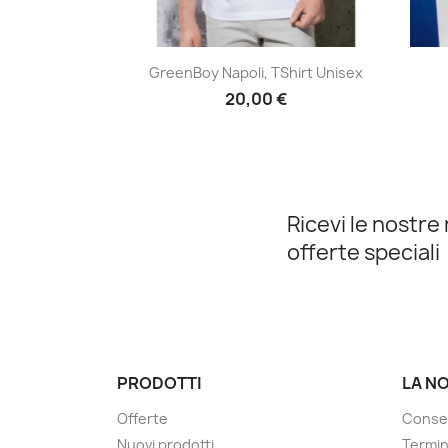
Anteprima

GreenBoy Napoli, TShirt Unisex
20,00 €
Ricevi le nostre 
offerte speciali
PRODOTTI
LA N
Offerte
Conse
Nuovi prodotti
Termin