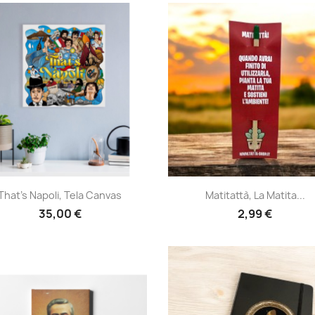
Anteprima
Anteprima


That's Napoli, Tela Canvas
Matitattà, La Matita...
35,00 €
2,99 €