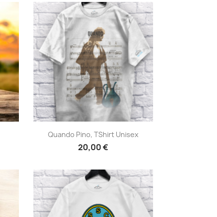
Anteprima

Quando Pino, TShirt Unisex
20,00 €