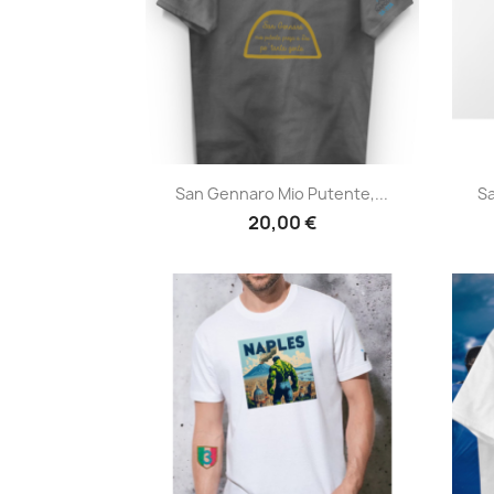
Anteprima

San Gennaro Mio Putente,...
Sa
20,00 €