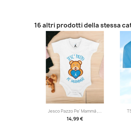
16 altri prodotti della stessa c
Anteprima

Jesco Pazzo Pe' Mammà ,...
TS
14,99 €