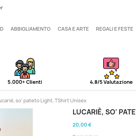
er
UD
ABBIGLIAMENTO
CASA E ARTE
REGALI E FESTE
5.000+ Clienti
4.8/5 Valutazione
ucariè, so' pateto Light, TShirt Unisex
LUCARIÈ, SO' PATE
20,00 €