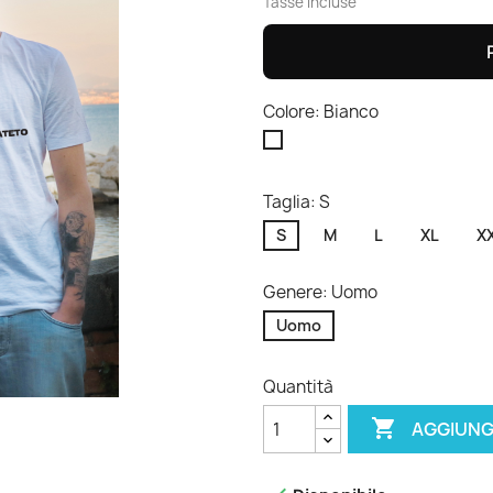
Tasse incluse
Colore: Bianco
Bianco
Taglia: S
S
M
L
XL
X
Genere: Uomo
Uomo
Quantità

AGGIUNG