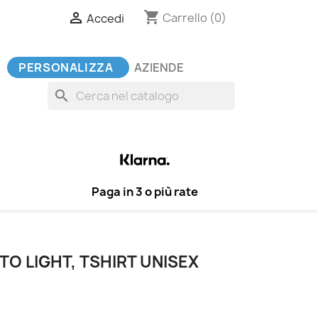
shopping_cart

Carrello
(0)
Accedi
PERSONALIZZA
AZIENDE
search
Paga in 3 o più rate
TO LIGHT, TSHIRT UNISEX