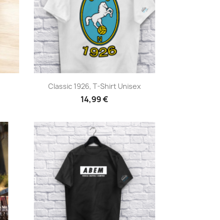
Anteprima

Classic 1926, T-Shirt Unisex
14,99 €