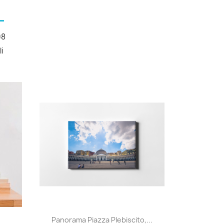
08
li
Anteprima

s
Panorama Piazza Plebiscito,...