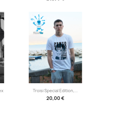
Anteprima

ex
Troisi Special Edition,...
20,00 €