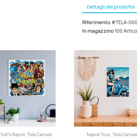
Dettagli del prodotto
Riferimento
#TELA-00
In magazzino
100 Artico
Anteprima
Anteprima


That's Napoli, Tela Canvas
Napoli Tour, Tela Canva