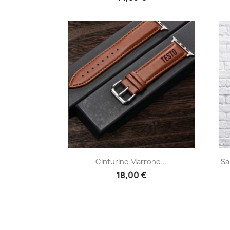
Anteprima

Cinturino Marrone...
Sa
18,00 €