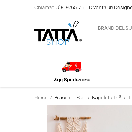
Chiamaci:
0819765135
Diventa un Design
BRAND DEL S
3gg Spedizione
Home
Brand del Sud
Napoli Tattà®
T