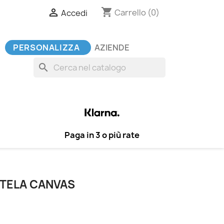
shopping_cart

Carrello
(0)
Accedi
PERSONALIZZA
AZIENDE
search
Paga in 3 o più rate
 TELA CANVAS