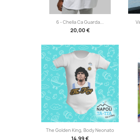
Anteprima

6 - Chella Ca Guarda...
V
20,00 €
Anteprima

The Golden King, Body Neonato
14,99 €