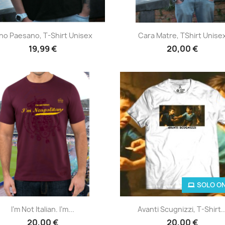
Anteprima
Anteprima


ino Paesano, T-Shirt Unisex
Cara Matre, TShirt Unise
19,99 €
20,00 €
SOLO ON
Anteprima
Anteprima


I'm Not Italian. I'm...
Avanti Scugnizzi, T-Shirt..
20,00 €
20,00 €