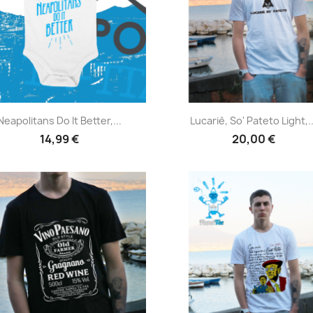
Anteprima
Anteprima


Neapolitans Do It Better,...
Lucariè, So' Pateto Light,..
14,99 €
20,00 €