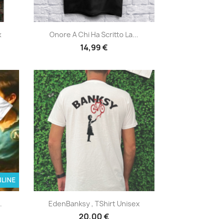
Anteprima

x
Onore A Chi Ha Scritto La...
14,99 €
LINE
Anteprima

.
EdenBanksy , TShirt Unisex
20,00 €