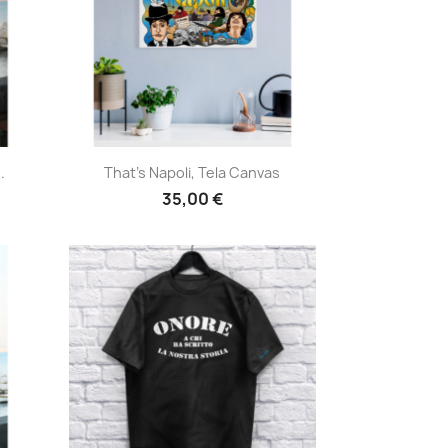
Anteprima

.
That's Napoli, Tela Canvas
35,00 €