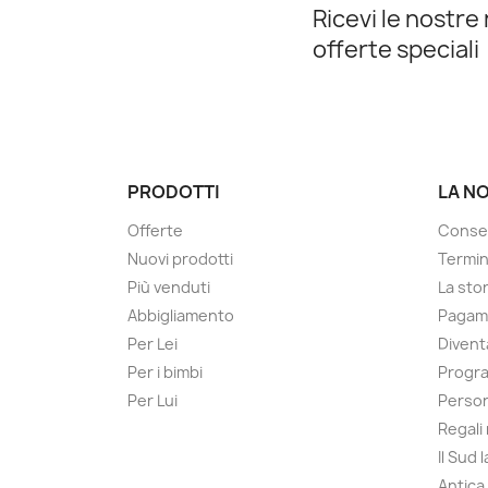
Ricevi le nostre 
offerte speciali
PRODOTTI
LA N
Offerte
Conse
Nuovi prodotti
Termin
Più venduti
La sto
Abbigliamento
Pagame
Per Lei
Divent
Per i bimbi
Progra
Per Lui
Person
Regali
Il Sud 
Antica