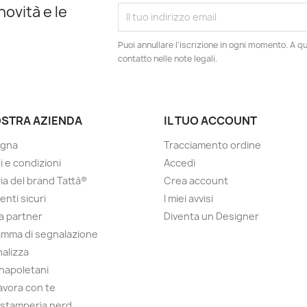
novità e le
Puoi annullare l'iscrizione in ogni momento. A qu
contatto nelle note legali.
OSTRA AZIENDA
IL TUO ACCOUNT
gna
Tracciamento ordine
i e condizioni
Accedi
ria del brand Tattà®
Crea account
nti sicuri
I miei avvisi
a partner
Diventa un Designer
mma di segnalazione
alizza
 napoletani
lavora con te
 stamperia nerd