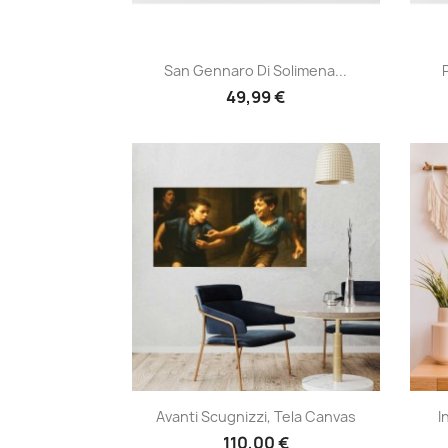
Anteprima

San Gennaro Di Solimena...
49,99 €
Anteprima

Avanti Scugnizzi, Tela Canvas
I
110,00 €