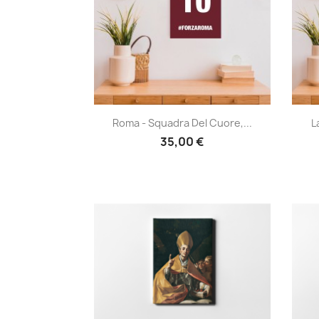
Anteprima

Roma - Squadra Del Cuore,...
L
35,00 €