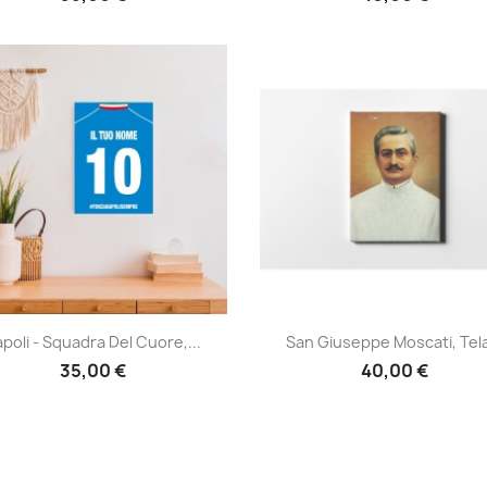
Anteprima
Anteprima


poli - Squadra Del Cuore,...
San Giuseppe Moscati, Tela
35,00 €
40,00 €