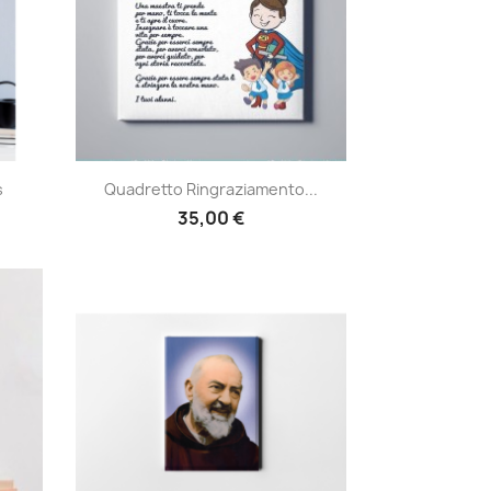
Anteprima

s
Quadretto Ringraziamento...
35,00 €