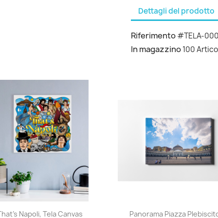
Dettagli del prodotto
Riferimento
#TELA-00
In magazzino
100 Artico
Anteprima
Anteprima


That's Napoli, Tela Canvas
Panorama Piazza Plebiscito,