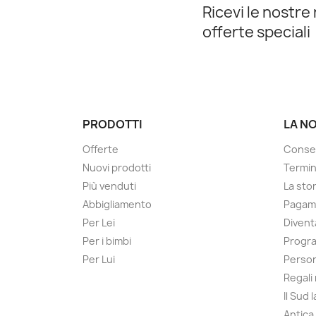
Ricevi le nostre 
offerte speciali
PRODOTTI
LA N
Offerte
Conse
Nuovi prodotti
Termin
Più venduti
La sto
Abbigliamento
Pagame
Per Lei
Divent
Per i bimbi
Progra
Per Lui
Person
Regali
Il Sud 
Antica