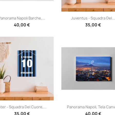
Anteprima
Anteprima


Panorama Napoli Barche,...
Juventus - Squadra Del..
40,00 €
35,00 €
Anteprima
Anteprima


nter - Squadra Del Cuore,...
Panorama Napoli, Tela Can
35,00 €
40,00 €