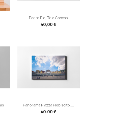
Anteprima

.
Padre Pio, Tela Canvas
40,00 €
Anteprima

vas
Panorama Piazza Plebiscito,...
40,00 €