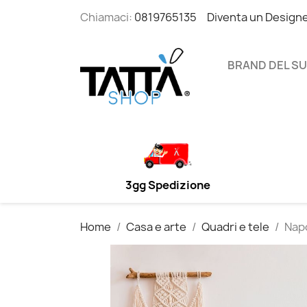
Chiamaci:
0819765135
Diventa un Design
BRAND DEL S
3gg Spedizione
Home
Casa e arte
Quadri e tele
Napo