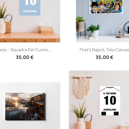
Anteprima
Anteprima


azio - Squadra Del Cuore,...
That's Napoli, Tela Canva
35,00 €
35,00 €