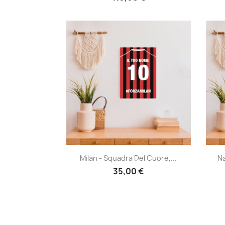
Anteprima

Milan - Squadra Del Cuore,...
Na
35,00 €