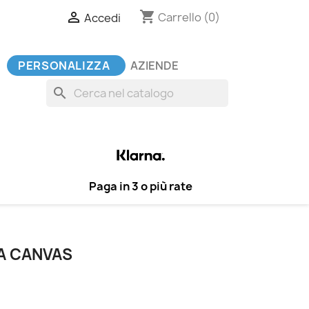
shopping_cart

Carrello
(0)
Accedi
PERSONALIZZA
AZIENDE
search
Paga in 3 o più rate
LA CANVAS