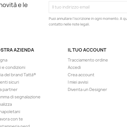
novità e le
Puoi annullare l'iscrizione in ogni momento. A qu
contatto nelle note legali.
OSTRA AZIENDA
IL TUO ACCOUNT
gna
Tracciamento ordine
i e condizioni
Accedi
ria del brand Tattà®
Crea account
nti sicuri
I miei avvisi
a partner
Diventa un Designer
mma di segnalazione
alizza
 napoletani
lavora con te
 stamperia nerd