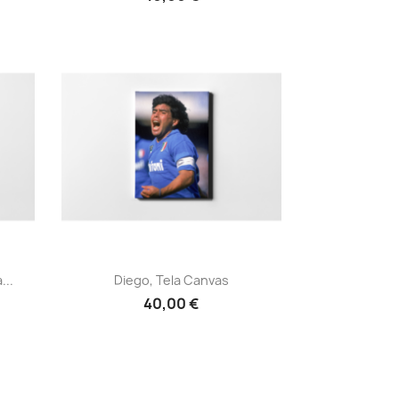
Anteprima

...
Diego, Tela Canvas
40,00 €