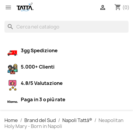
shopping_cart


(0)
search
3gg Spedizione
5.000+ Clienti
4.8/5 Valutazione
Paga in 3 o più rate
Home
Brand del Sud
Napoli Tattà®
Neapolitan
Holy Mary - Born in Napoli