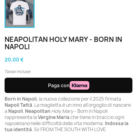
NEAPOLITAN HOLY MARY - BORN IN
NAPOLI
20,00 €
Tasse incluse
Born in Napoli
, la nuova collezione per il 2025 firmata
Napoli Tattà
. La maglietta è un inno all'orgoglio di nascere
a
Napoli
.
Neapolitan
Holy Mary
- Born in Napoli
rappresenta la
Vergine Maria
che tiene in braccio ogni
napoletano
nelle difficoltà della vita moderna.
Indossa la
tua identità
. Sii FROM THE SOUTH WITH LOVE.