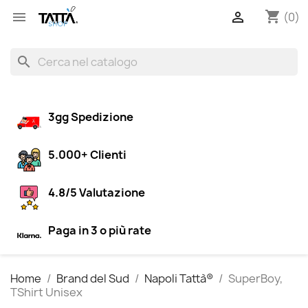
shopping_cart


(0)
search
3gg Spedizione
5.000+ Clienti
4.8/5 Valutazione
Paga in 3 o più rate
Home
Brand del Sud
Napoli Tattà®
SuperBoy,
TShirt Unisex