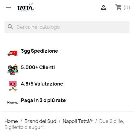
shopping_cart


(0)
search
3gg Spedizione
5.000+ Clienti
4.8/5 Valutazione
Paga in 3 o più rate
Home
Brand del Sud
Napoli Tattà®
Due Sicilie,
Biglietto d'auguri