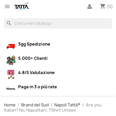
shopping_cart


(0)
search
3gg Spedizione
5.000+ Clienti
4.8/5 Valutazione
Paga in 3 o più rate
Home
Brand del Sud
Napoli Tattà®
Are you
Italian? No, Napulitan!, TShirt Unisex