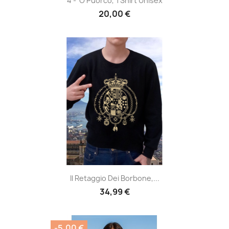
4 - 'O Puorco, TShirt Unisex
20,00 €
Il Retaggio Dei Borbone,...
34,99 €
-5,00 €