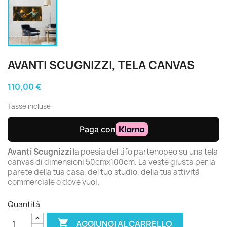
AVANTI SCUGNIZZI, TELA CANVAS
110,00 €
Tasse incluse
Avanti Scugnizzi
la poesia del tifo partenopeo su una tela
canvas di dimensioni 50cmx100cm. La veste giusta per la
parete della tua casa, del tuo studio, della tua attività
commerciale o dove vuoi.
Quantità

AGGIUNGI AL CARRELLO