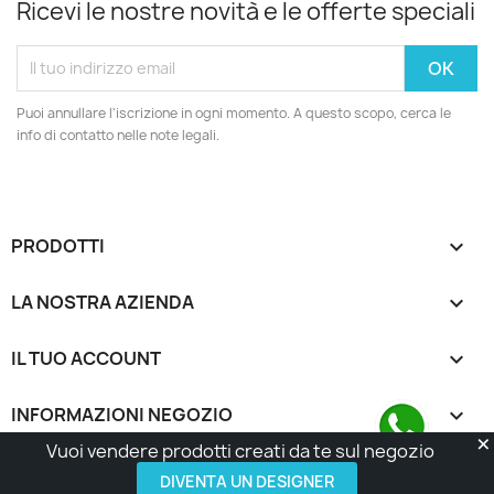
Ricevi le nostre novità e le offerte speciali
Puoi annullare l'iscrizione in ogni momento. A questo scopo, cerca le
info di contatto nelle note legali.
PRODOTTI

LA NOSTRA AZIENDA

IL TUO ACCOUNT

INFORMAZIONI NEGOZIO
keyboard_arrow_down
Vuoi vendere prodotti creati da te sul negozio
© 2026 - Made with Love by Tatta Media Group Task
Force
Contattaci su WhatsApp
DIVENTA UN DESIGNER