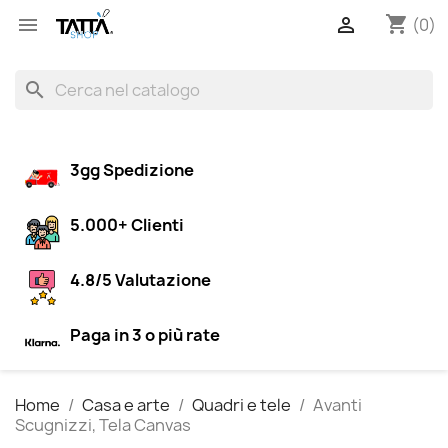
shopping_cart


(0)
search
3gg Spedizione
5.000+ Clienti
4.8/5 Valutazione
Paga in 3 o più rate
Home
Casa e arte
Quadri e tele
Avanti
Scugnizzi, Tela Canvas