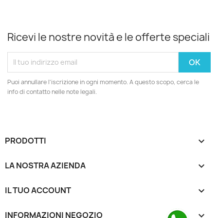
Ricevi le nostre novità e le offerte speciali
Puoi annullare l'iscrizione in ogni momento. A questo scopo, cerca le
info di contatto nelle note legali.
PRODOTTI

LA NOSTRA AZIENDA

IL TUO ACCOUNT

INFORMAZIONI NEGOZIO
keyboard_arrow_down