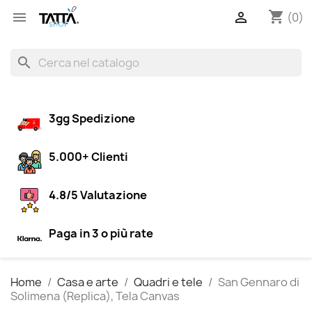
shopping_cart


(0)
search
3gg Spedizione
5.000+ Clienti
4.8/5 Valutazione
Paga in 3 o più rate
Home
Casa e arte
Quadri e tele
San Gennaro di
Solimena (Replica), Tela Canvas