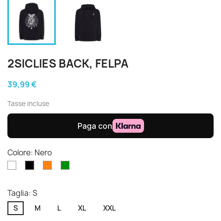
2SICLIES BACK, FELPA
39,99 €
Tasse incluse
Colore: Nero
Bianco
Arancione
Verde
Nero
Taglia: S
S
M
L
XL
XXL