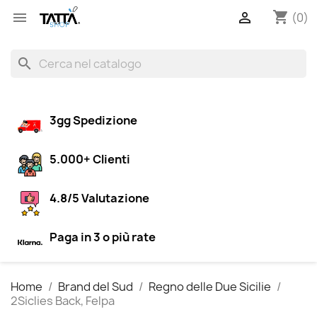
shopping_cart


(0)
search
3gg Spedizione
5.000+ Clienti
4.8/5 Valutazione
Paga in 3 o più rate
Home
Brand del Sud
Regno delle Due Sicilie
2Siclies Back, Felpa