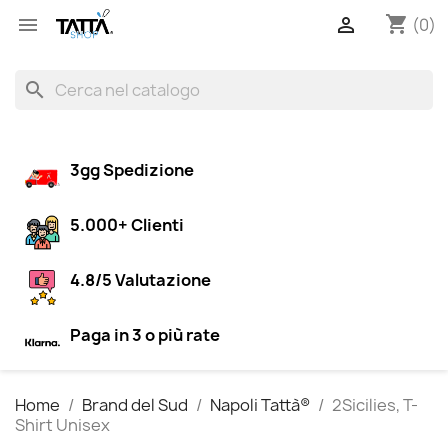
shopping_cart


(0)
search
3gg Spedizione
5.000+ Clienti
4.8/5 Valutazione
Paga in 3 o più rate
Home
Brand del Sud
Napoli Tattà®
2Sicilies, T-
Shirt Unisex